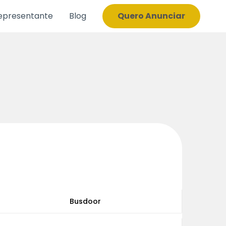
epresentante
Blog
Quero Anunciar
Busdoor